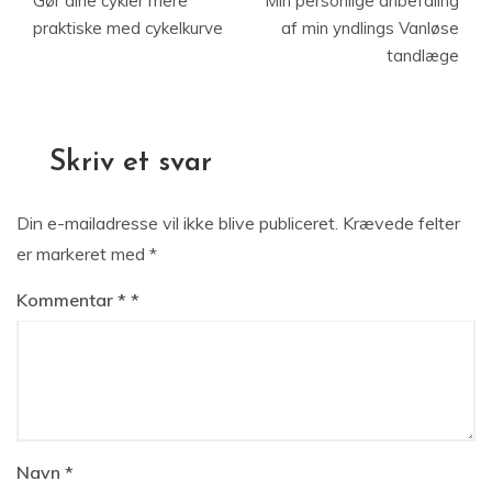
Gør dine cykler mere
Min personlige anbefaling
praktiske med cykelkurve
af min yndlings Vanløse
tandlæge
Skriv et svar
Din e-mailadresse vil ikke blive publiceret.
Krævede felter
er markeret med
*
Kommentar
*
Navn
*