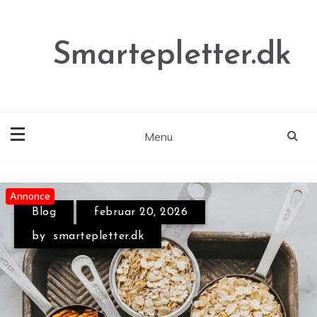
Skip
to
content
Smartepletter.dk
Menu
Annonce
Annonce
Annonce
Blog
februar 20, 2026
by
smartepletter.dk