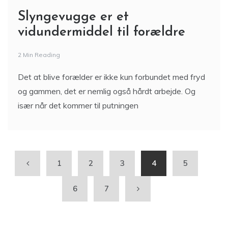
Slyngevugge er et
vidundermiddel til forældre
2 Min Reading
Det at blive forælder er ikke kun forbundet med fryd
og gammen, det er nemlig også hårdt arbejde. Og
især når det kommer til putningen
1
2
3
4
5
6
7