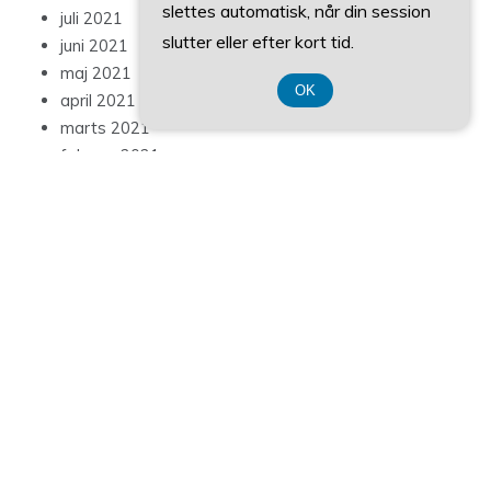
slettes automatisk, når din session
juli 2021
slutter eller efter kort tid.
juni 2021
maj 2021
OK
april 2021
marts 2021
februar 2021
januar 2021
Categories
Blog
Indlæg
© ALL RIGHTS RESERVED 2022